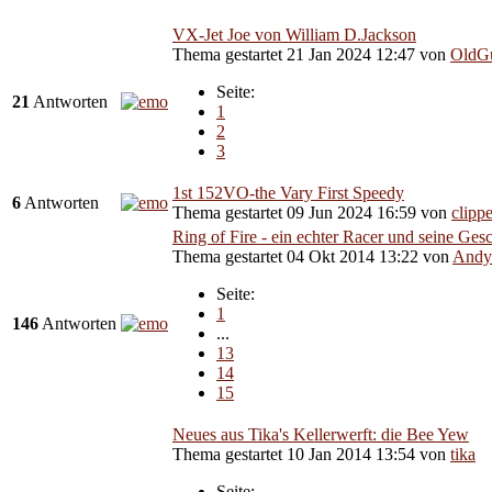
VX-Jet Joe von William D.Jackson
Thema gestartet 21 Jan 2024 12:47
von
OldG
Seite:
21
Antworten
1
2
3
1st 152VO-the Vary First Speedy
6
Antworten
Thema gestartet 09 Jun 2024 16:59
von
clipp
Ring of Fire - ein echter Racer und seine Ges
Thema gestartet 04 Okt 2014 13:22
von
Andy
Seite:
1
146
Antworten
...
13
14
15
Neues aus Tika's Kellerwerft: die Bee Yew
Thema gestartet 10 Jan 2014 13:54
von
tika
Seite: