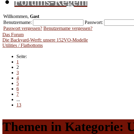
Forums-Regeln
Willkommen,
Gast
Benutzername:
Passwort:
Passwort vergessen?
Benutzername vergessen?
Das Forum
Die Backyard-Werft: unsere 152VO-Modelle
Utilities / Flatbottoms
Seite:
1
2
3
4
5
6
7
...
13
Themen in Kategorie: Ut