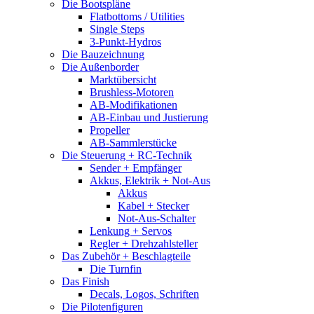
Die Bootspläne
Flatbottoms / Utilities
Single Steps
3-Punkt-Hydros
Die Bauzeichnung
Die Außenborder
Marktübersicht
Brushless-Motoren
AB-Modifikationen
AB-Einbau und Justierung
Propeller
AB-Sammlerstücke
Die Steuerung + RC-Technik
Sender + Empfänger
Akkus, Elektrik + Not-Aus
Akkus
Kabel + Stecker
Not-Aus-Schalter
Lenkung + Servos
Regler + Drehzahlsteller
Das Zubehör + Beschlagteile
Die Turnfin
Das Finish
Decals, Logos, Schriften
Die Pilotenfiguren