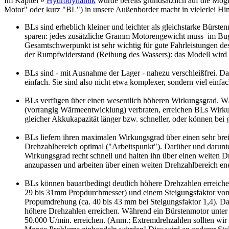
Im Kapitel »
Hydrodynamik
wurde bereits grundsätzlich auf die Mög
Motor" oder kurz "BL") in unsere Außenborder macht in vielerlei Hin
BLs sind erheblich kleiner und leichter als gleichstarke Bürs
sparen: jedes zusätzliche Gramm Motorengewicht muss im Bug
Gesamtschwerpunkt ist sehr wichtig für gute Fahrleistungen 
der Rumpfwiderstand (Reibung des Wassers): das Modell wird l
BLs sind - mit Ausnahme der Lager - nahezu verschleißfrei. Da
einfach. Sie sind also nicht etwa komplexer, sondern viel einfac
BLs verfügen über einen wesentlich höheren Wirkungsgrad. Wä
(vorrangig Wärmeentwicklung) verbraten, erreichen BLs Wirkun
gleicher Akkukapazität länger bzw. schneller, oder können bei 
BLs liefern ihren maximalen Wirkungsgrad über einen sehr brei
Drehzahlbereich optimal ("Arbeitspunkt"). Darüber und darunter
Wirkungsgrad recht schnell und halten ihn über einen weiten Dr
anzupassen und arbeiten über einen weiten Drehzahlbereich ener
BLs können bauartbedingt deutlich höhere Drehzahlen erreiche
29 bis 31mm Propdurchmesser) und einem Steigungsfaktor von ca
Propumdrehung (ca. 40 bis 43 mm bei Steigungsfaktor 1,4). 
höhere Drehzahlen erreichen. Während ein Bürstenmotor unter 
50.000 U/min. erreichen. (Anm.: Extremdrehzahlen sollten wi