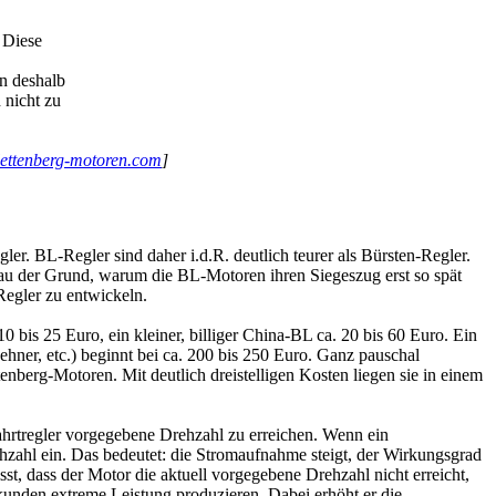
 Diese
n deshalb
 nicht zu
ettenberg-motoren.com
]
gler. BL-Regler sind daher i.d.R. deutlich teurer als Bürsten-Regler.
enau der Grund, warum die BL-Motoren ihren Siegeszug erst so spät
egler zu entwickeln.
 bis 25 Euro, ein kleiner, billiger China-BL ca. 20 bis 60 Euro. Ein
Lehner, etc.) beginnt bei ca. 200 bis 250 Euro. Ganz pauschal
berg-Motoren. Mit deutlich dreistelligen Kosten liegen sie in einem
Fahrtregler vorgegebene Drehzahl zu erreichen. Wenn ein
ehzahl ein. Das bedeutet: die Stromaufnahme steigt, der Wirkungsgrad
isst, dass der Motor die aktuell vorgegebene Drehzahl nicht erreicht,
ekunden extreme Leistung produzieren. Dabei erhöht er die