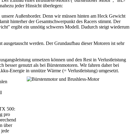
. Der Einbau eines Brushless-Motors ("bürstenloser Motor", "BL-
nahezu jeder Hinsicht überlegen:
Ls in unsere Außenborder. Denn wir müssen hinten am Heck Gewicht
amit hinterher der Gesamtschwerpunkt des Racers stimmt. Der
cht" ergibt ein unnötig schweres Modell. Dadurch steigt wiederum
ht ausgetauscht werden. Der Grundaufbau dieser Motoren ist sehr
sgangsleistung umsetzen können und den Rest in Verlustleistung
 besser genutzt als bei Bürstenmotoren. Wir fahren daher bei
r Akku-Energie in unnütze Wärme (= Verlustleistung) umgesetzt.
alen
l
GTX 500:
eg pro
prechend
en über
 jede