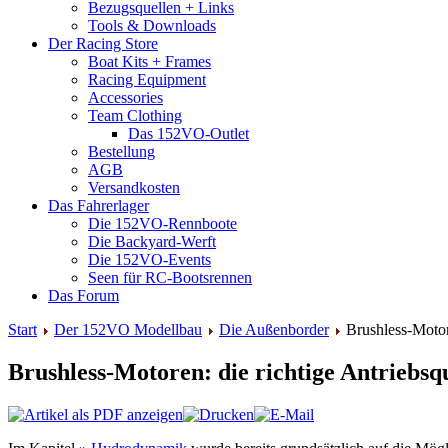
Bezugsquellen + Links
Tools & Downloads
Der Racing Store
Boat Kits + Frames
Racing Equipment
Accessories
Team Clothing
Das 152VO-Outlet
Bestellung
AGB
Versandkosten
Das Fahrerlager
Die 152VO-Rennboote
Die Backyard-Werft
Die 152VO-Events
Seen für RC-Bootsrennen
Das Forum
Start
Der 152VO Modellbau
Die Außenborder
Brushless-Moto
Brushless-Motoren: die richtige Antriebsq