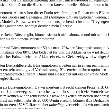
lichkeit der Leistungssteigerung durch Brushless-Motoren eingegangen
sicht Sinn. Denn die BLs sind den konventionellen Bürstenmotoren in 
tenmotoren. Allein schon dieser Punkt rechtfertigt den Einbau eines B
 des Bootes mit Gegengewicht (Akkugewicht) ausgeglichen werden, d
des Modells. Ein schwerer Motor mit entsprechend schwerem "Gegengewi
angsamer bzw. benötigt deutlich mehr Energie.
 es keine Bürsten gibt, können sie auch nicht abnutzen und müssen nic
her als traditionelle Bürstenmotoren.
hrend Bürstenmotoren nur 50 bis max. 70% der Eingangsleistung in Au
gsgrade über 80%. Das bedeutet für uns: die Akkuenergie wird deutlich
gleicher Fahrzeit leichtere Akkus einsetzen. Gleichzeitig wird wenige
ten Drehzahlbereich. Bürstenmotoren arbeiten nur in einem recht schm
 entsteht unnötig viel Verlustleistung. BLs erreichen ihren optimalen
ehzahlbereich aufrecht. Damit sind sie leichter auf ein konkretes Model
gieeffizient.
n als Bürstenmotoren. Da wir meistens mit recht kleinen Props (z.B. 
. 1,4 unterwegs sind, erreichen wir nicht sonderlich viel Vortriebsw
Darum können wir angemessene Geschwindigkeiten am besten über ents
Last nur selten mehr als 20.000 U/min erreicht, können BLs Drehzahl
r in unseren 152VO-Racern aber
unbedingt
vermeiden, da wir uns damit