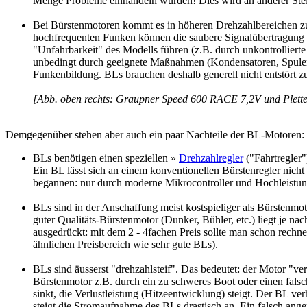
Menge Probleme einhandeln würden! Dies wird an anderer Stell
Bei Bürstenmotoren kommt es in höheren Drehzahlbereichen z
hochfrequenten Funken können die saubere Signalübertragung 
"Unfahrbarkeit" des Modells führen (z.B. durch unkontrollier
unbedingt durch geeignete Maßnahmen (Kondensatoren, Spulen)
Funkenbildung. BLs brauchen deshalb generell nicht entstört z
[Abb. oben rechts: Graupner Speed 600 RACE 7,2V und Plett
Demgegenüber stehen aber auch ein paar Nachteile der BL-Motoren:
BLs benötigen einen speziellen »
Drehzahlregler
("Fahrtregler")
Ein BL lässt sich an einem konventionellen Bürstenregler nich
begannen: nur durch moderne Mikrocontroller und Hochleistu
BLs sind in der Anschaffung meist kostspieliger als Bürstenmot
guter Qualitäts-Bürstenmotor (Dunker, Bühler, etc.) liegt je na
ausgedrückt: mit dem 2 - 4fachen Preis sollte man schon rechn
ähnlichen Preisbereich wie sehr gute BLs).
BLs sind äusserst "drehzahlsteif". Das bedeutet: der Motor "ve
Bürstenmotor z.B. durch ein zu schweres Boot oder einen falsc
sinkt, die Verlustleistung (Hitzeentwicklung) steigt. Der BL ver
steigt die Stromaufnahme des BLs drastisch an. Ein falsch ang