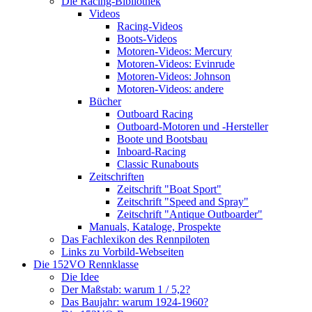
Die Racing-Bibliothek
Videos
Racing-Videos
Boots-Videos
Motoren-Videos: Mercury
Motoren-Videos: Evinrude
Motoren-Videos: Johnson
Motoren-Videos: andere
Bücher
Outboard Racing
Outboard-Motoren und -Hersteller
Boote und Bootsbau
Inboard-Racing
Classic Runabouts
Zeitschriften
Zeitschrift "Boat Sport"
Zeitschrift "Speed and Spray"
Zeitschrift "Antique Outboarder"
Manuals, Kataloge, Prospekte
Das Fachlexikon des Rennpiloten
Links zu Vorbild-Webseiten
Die 152VO Rennklasse
Die Idee
Der Maßstab: warum 1 / 5,2?
Das Baujahr: warum 1924-1960?