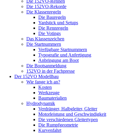
Die 152VO-Rennen
Die 152VO-Rekorde
Die Klassenregeln
Die Bauregeln
Yardstick und Setups
Die Rennregeln
Die Votings
Das Klassenzeichen
Die Startnummern
Verfügbare Startnummern
Typografie und Anfertigung
Anbringung am Boot
Die Bootsanmeldung
152VO in der Fachpresse
Der 152VO Modellbau
Wie fange ich an?
Kosten
Werkzeuge
Baumaterialien
Hydrodynamik
Verdränger, Halbgleiter, Gleiter
Motorleistung und Geschwindigkeit
Die verschiedenen Gleitertypen
Die Rumpfgeometrie
Kurvenfahrt