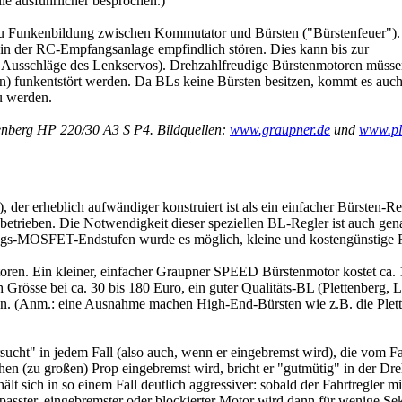
e ausführlicher besprochen.)
u Funkenbildung zwischen Kommutator und Bürsten ("Bürstenfeuer").
in der RC-Empfangsanlage empfindlich stören. Dies kann bis zur
te Ausschläge des Lenkservos). Drehzahlfreudige Bürstenmotoren müsse
 funkentstört werden. Da BLs keine Bürsten besitzen, kommt es auch
u werden.
enberg HP 220/30 A3 S P4. Bildquellen:
www.graupner.de
und
www.pl
, der erheblich aufwändiger konstruiert ist als ein einfacher Bürsten-Re
t betrieben. Die Notwendigkeit dieser speziellen BL-Regler ist auch g
ngs-MOSFET-Endstufen wurde es möglich, kleine und kostengünstige R
oren. Ein kleiner, einfacher Graupner SPEED Bürstenmotor kostet ca. 10
ch Grösse bei ca. 30 bis 180 Euro, ein guter Qualitäts-BL (Plettenberg, 
en. (Anm.: eine Ausnahme machen High-End-Bürsten wie z.B. die Pletten
rsucht" in jedem Fall (also auch, wenn er eingebremst wird), die vom 
hen (zu großen) Prop eingebremst wird, bricht er "gutmütig" in der Dr
hält sich in so einem Fall deutlich aggressiver: sobald der Fahrtregler m
epasster, eingebremster oder blockierter Motor wird dann für wenige S