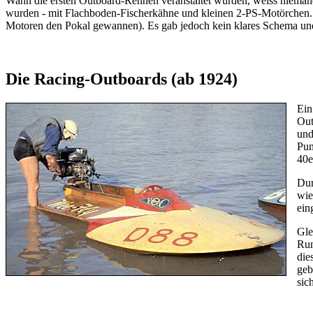
Wann die ersten Outboard-Rennen veranstaltet wurden, weiss niemand
wurden - mit Flachboden-Fischerkähne und kleinen 2-PS-Motörchen. Z
Motoren den Pokal gewannen). Es gab jedoch kein klares Schema und
Die Racing-Outboards (ab 1924)
Ein
Out
und
Pun
40e
Dur
wie
eing
Gle
Run
die
geb
sic