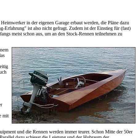
 Heimwerker in der eigenen Garage erbaut werden, die Pläne dazu
Erfahrung" ist also nicht gefragt. Zudem ist der Einstieg für (fast)
anfangs meist schon aus, um an den Stock-Rennen teilnehmen zu
einem
das
itig
auch
er
e mit
Equipment und die Rennen werden immer teurer. Schon Mitte der 50er
Parallel dazu schiesst die Leistung und der Hubraum der