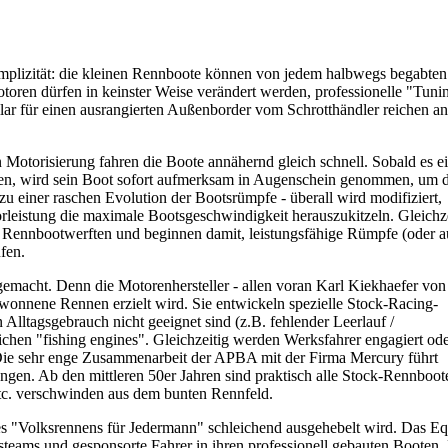
implizität: die kleinen Rennboote können von jedem halbwegs begabten
oren dürfen in keinster Weise verändert werden, professionelle "Tuning-
llar für einen ausrangierten Außenborder vom Schrotthändler reichen 
 Motorisierung fahren die Boote annähernd gleich schnell. Sobald es 
enten, wird sein Boot sofort aufmerksam in Augenschein genommen, um 
 einer raschen Evolution der Bootsrümpfe - überall wird modifiziert,
rleistung die maximale Bootsgeschwindigkeit herauszukitzeln. Gleichze
e Rennbootwerften und beginnen damit, leistungsfähige Rümpfe (oder 
ufen.
gemacht. Denn die Motorenhersteller - allen voran Karl Kiekhaefer von
wonnene Rennen erzielt wird. Sie entwickeln spezielle Stock-Racing-
Alltagsgebrauch nicht geeignet sind (z.B. fehlender Leerlauf /
ichen "fishing engines". Gleichzeitig werden Werksfahrer engagiert od
Die sehr enge Zusammenarbeit der APBA mit der Firma Mercury führt
gen. Ab den mittleren 50er Jahren sind praktisch alle Stock-Rennboot
etc. verschwinden aus dem bunten Rennfeld.
 des "Volksrennens für Jedermann" schleichend ausgehebelt wird. Das 
teams und gesponsorte Fahrer in ihren professionell gebauten Booten. 