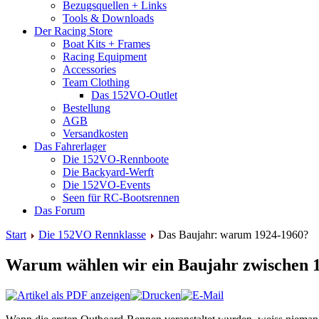
Bezugsquellen + Links
Tools & Downloads
Der Racing Store
Boat Kits + Frames
Racing Equipment
Accessories
Team Clothing
Das 152VO-Outlet
Bestellung
AGB
Versandkosten
Das Fahrerlager
Die 152VO-Rennboote
Die Backyard-Werft
Die 152VO-Events
Seen für RC-Bootsrennen
Das Forum
Start
Die 152VO Rennklasse
Das Baujahr: warum 1924-1960?
Warum wählen wir ein Baujahr zwischen 