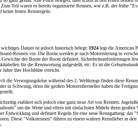
 so ganz genau. Alte Fotos belegen, dass schon in den ersten beiden 
um Teil waren es bereits organisierte Rennen, wie z.B. der frühe "Ev
 keine festen Rennregeln.
 wichtiges Datum ist jedoch historisch belegt:
1924
legt die American P
board-Rennen vor. Die Boote werden je nach Motorisierung in versch
 Gewichte der Boote der Boote definiert, Sicherheitsanforderungen fes
kttabellen für die Rennwertung aufgestellt, etc. Es ist die Geburtsst
r Jahre ihre Hochblüte erreicht.
ch die Versorgungskrise während des 2. Weltkriegs finden diese Ren
der in Schwung, denn die großen Motorenhersteller haben die Fertigu
estellt.
ichzeitig etabliert sich jedoch eine ganz neue Art von Rennen: Jugendl
abouts" um die Wette und eifern mit einfachsten Mitteln ihren großen
ser Entwicklung und definiert Regeln für eine neue Renngattung: das 
oren. Diese "Volksrennen" führen zu einem wahren Rennfieber in den 
h.