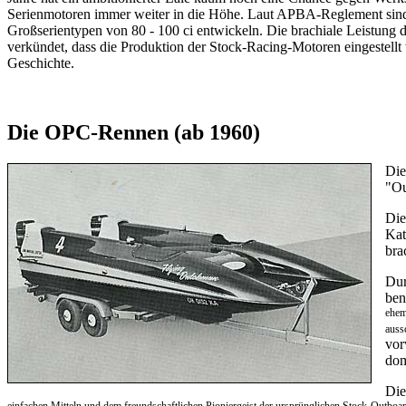
Serienmotoren immer weiter in die Höhe. Laut APBA-Reglement sind i
Großserientypen von 80 - 100 ci entwickeln. Die brachiale Leistung 
verkündet, dass die Produktion der Stock-Racing-Motoren eingestell
Geschichte.
Die OPC-Rennen (ab 1960)
Die
"Ou
Die
Kat
bra
Dur
ben
ehem
auss
vor
dom
Die