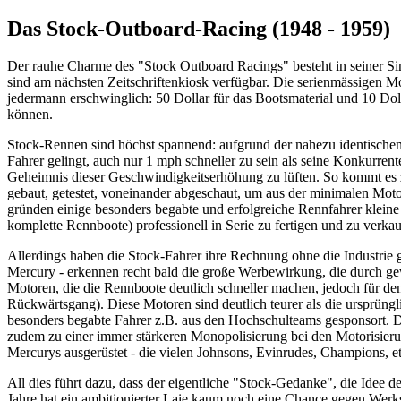
Das Stock-Outboard-Racing (1948 - 1959)
Der rauhe Charme des "Stock Outboard Racings" besteht in seiner S
sind am nächsten Zeitschriftenkiosk verfügbar. Die serienmässigen Mot
jedermann erschwinglich: 50 Dollar für das Bootsmaterial und 10 Do
können.
Stock-Rennen sind höchst spannend: aufgrund der nahezu identischen
Fahrer gelingt, auch nur 1 mph schneller zu sein als seine Konkurr
Geheimnis dieser Geschwindigkeitserhöhung zu lüften. So kommt es zu
gebaut, getestet, voneinander abgeschaut, um aus der minimalen Moto
gründen einige besonders begabte und erfolgreiche Rennfahrer klein
komplette Rennboote) professionell in Serie zu fertigen und zu verka
Allerdings haben die Stock-Fahrer ihre Rechnung ohne die Industrie 
Mercury - erkennen recht bald die große Werbewirkung, die durch ge
Motoren, die die Rennboote deutlich schneller machen, jedoch für den 
Rückwärtsgang). Diese Motoren sind deutlich teurer als die ursprüngl
besonders begabte Fahrer z.B. aus den Hochschulteams gesponsort. 
zudem zu einer immer stärkeren Monopolisierung bei den Motorisierun
Mercurys ausgerüstet - die vielen Johnsons, Evinrudes, Champions, 
All dies führt dazu, dass der eigentliche "Stock-Gedanke", die Idee
Jahre hat ein ambitionierter Laie kaum noch eine Chance gegen Werks