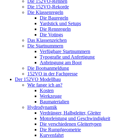
Die 152VO-Rennen
Die 152VO-Rekorde
Die Klassenregeln
Die Bauregeln
Yardstick und Setups
Die Rennregeln
Die Votings
Das Klassenzeichen
Die Startnummern
Verfügbare Startnummern
Typografie und Anfertigung
Anbringung am Boot
Die Bootsanmeldung
152VO in der Fachpresse
Der 152VO Modellbau
Wie fange ich an?
Kosten
Werkzeuge
Baumaterialien
Hydrodynamik
Verdränger, Halbgleiter, Gleiter
Motorleistung und Geschwindigkeit
Die verschiedenen Gleitertypen
Die Rumpfgeometrie
Kurvenfahrt