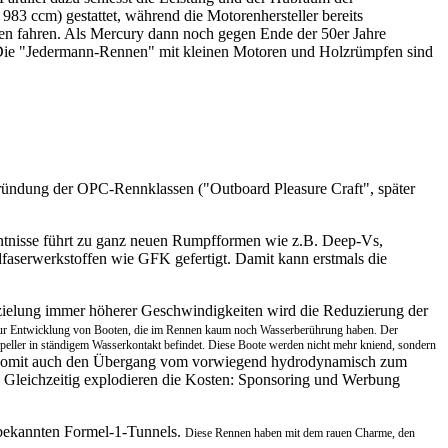
83 ccm) gestattet, während die Motorenhersteller bereits
oten fahren. Als Mercury dann noch gegen Ende der 50er Jahre
n. Die "Jedermann-Rennen" mit kleinen Motoren und Holzrümpfen sind
ündung der OPC-Rennklassen ("Outboard Pleasure Craft", später
tnisse führt zu ganz neuen Rumpfformen wie z.B. Deep-Vs,
serwerkstoffen wie GFK gefertigt. Damit kann erstmals die
rzielung immer höherer Geschwindigkeiten wird die Reduzierung der
zur Entwicklung von Booten, die im Rennen kaum noch Wasserberührung haben.
Der
peller in ständigem Wasserkontakt befindet. Diese Boote werden nicht mehr kniend, sondern
 somit auch den Übergang vom vorwiegend hydrodynamisch zum
. Gleichzeitig explodieren die Kosten: Sponsoring und Werbung
e bekannten Formel-1-Tunnels.
Diese Rennen haben mit dem rauen Charme, den