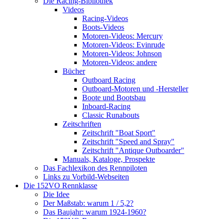
Die Racing-Bibliothek
Videos
Racing-Videos
Boots-Videos
Motoren-Videos: Mercury
Motoren-Videos: Evinrude
Motoren-Videos: Johnson
Motoren-Videos: andere
Bücher
Outboard Racing
Outboard-Motoren und -Hersteller
Boote und Bootsbau
Inboard-Racing
Classic Runabouts
Zeitschriften
Zeitschrift "Boat Sport"
Zeitschrift "Speed and Spray"
Zeitschrift "Antique Outboarder"
Manuals, Kataloge, Prospekte
Das Fachlexikon des Rennpiloten
Links zu Vorbild-Webseiten
Die 152VO Rennklasse
Die Idee
Der Maßstab: warum 1 / 5,2?
Das Baujahr: warum 1924-1960?