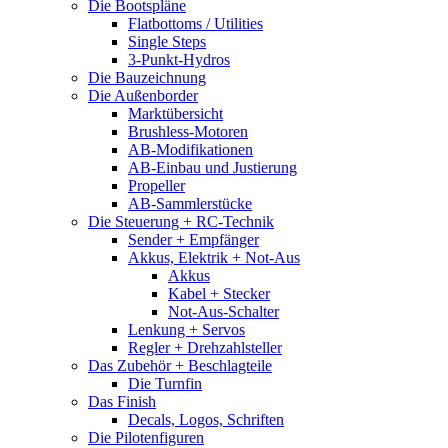
Die Bootspläne
Flatbottoms / Utilities
Single Steps
3-Punkt-Hydros
Die Bauzeichnung
Die Außenborder
Marktübersicht
Brushless-Motoren
AB-Modifikationen
AB-Einbau und Justierung
Propeller
AB-Sammlerstücke
Die Steuerung + RC-Technik
Sender + Empfänger
Akkus, Elektrik + Not-Aus
Akkus
Kabel + Stecker
Not-Aus-Schalter
Lenkung + Servos
Regler + Drehzahlsteller
Das Zubehör + Beschlagteile
Die Turnfin
Das Finish
Decals, Logos, Schriften
Die Pilotenfiguren