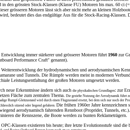
n den grössten Stock-Klassen (Klasse FU) Motoren bis max. 60 ci (= 9
dieser grösseren Motoren lässt sich aber nicht mehr an kleinen Holzbo
t wird, bedeutet dies das endgültige Aus für die Stock-Racing-Klasse
 Entwicklung immer stärkerer und grösserer Motoren führt
1960
zur Gr
tboard Performance Craft" genannt).
 Weiterentwicklung der hydrodynamischen und aerodynamischen Kenn
amarane und Tunnels. Die Rümpfe werden meist in modernen Verbundfa
chiale Leistungsentfaltung der großen Motoren umgesetzt werden.
ch neue Erkenntnisse ändern sich auch
: zur E
die physikalischen Grundlagen
etzen Fläche zum zentralen Thema.
Die gezielte Nutzung der Aerodynamik führt 
alige Rumpf-Gleitzustand wird durch einen Flugzustand ersetzt, bei dem sich nur noch der Pro
Die frühen 1960er Jahre kennzeichnen
chliesslich sitzend oder liegend gefahren.
wiegend aerodynamisch fahrenden Rennboot (Proprider, Tunnels, etc.)
inieren die Rennszene, die Boote werden zu bunten Reklameträgern.
 OPC-Klassen existieren bis heute; ihre letzte Evolutionsstufe sind di