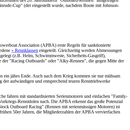
Jahrzehnten des 20. Jahrhunderts "Outboard-Rennen" ausgetragen
inrude-Cup" (der eingestellt wurde, nachdem Boote mit Johnson-
owerboat Association (APBA) erste Regeln für sanktionierte
iedene
» Rennklassen
eingeteilt. Gleichzeitig werden Abmessungen
tgelegt (z.B. Helm, Schwimmweste, Sicherheits-Gasgriff),
unde der "Racing Outboards" oder "Alky-Rennen", die gegen Mitte der
nen ein jähes Ende. Auch nach dem Krieg kommen sie nur mühsam
ng der aufwändigen und entsprechend teuren Renntriebwerke
iche fahren mit standardisierten Serienmotoren und einfachen "Family-
 Vorkriegs-Rennidolen nach. Die APBA erkennt das große Potenzial
"Stock Outboard Racing" (Rennen mit serienmässigen Motoren) ist
frühen 50er Jahren, die Mitgliederzahlen der APBA vervierfachen