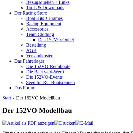
Bezugsquellen + Links
Tools & Downloads
Der Racing Store
Boat Kits + Frames
Racing Equipment
Accessories
Team Clothing
Das 152VO-Outlet
Bestellung
AGB
Versandkosten
Das Fahrerlager
Die 152VO-Rennboote
Die Backyard-Werft
Die 152VO-Events
Seen für RC-Bootsrennen
Das Forum
Start
Der 152VO Modellbau
Der 152VO Modellbau