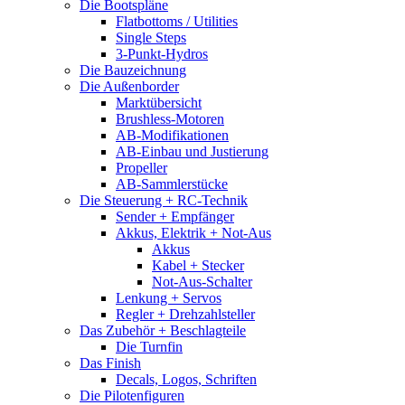
Die Bootspläne
Flatbottoms / Utilities
Single Steps
3-Punkt-Hydros
Die Bauzeichnung
Die Außenborder
Marktübersicht
Brushless-Motoren
AB-Modifikationen
AB-Einbau und Justierung
Propeller
AB-Sammlerstücke
Die Steuerung + RC-Technik
Sender + Empfänger
Akkus, Elektrik + Not-Aus
Akkus
Kabel + Stecker
Not-Aus-Schalter
Lenkung + Servos
Regler + Drehzahlsteller
Das Zubehör + Beschlagteile
Die Turnfin
Das Finish
Decals, Logos, Schriften
Die Pilotenfiguren