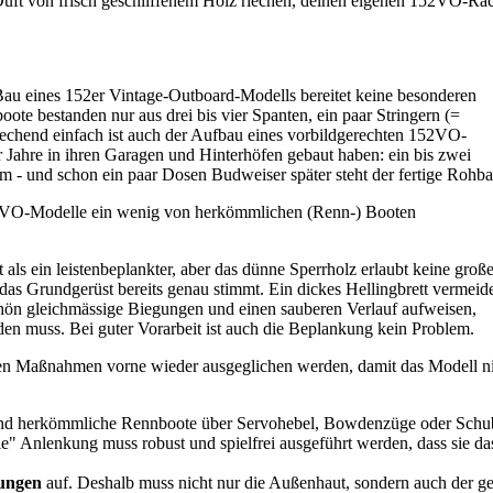
 Duft von frisch geschliffenem Holz riechen, deinen eigenen 152VO-Rac
 Bau eines 152er Vintage-Outboard-Modells bereitet keine besonderen
ote bestanden nur aus drei bis vier Spanten, ein paar Stringern (=
chend einfach ist auch der Aufbau eines vorbildgerechten 152VO-
 Jahre in ihren Garagen und Hinterhöfen gebaut haben: ein bis zwei
eim - und schon ein paar Dosen Budweiser später steht der fertige Rohb
152VO-Modelle ein wenig von herkömmlichen (Renn-) Booten
 als ein leistenbeplankter, aber das dünne Sperrholz erlaubt keine groß
 das Grundgerüst bereits genau stimmt. Ein dickes Hellingbrett vermeid
chön gleichmässige Biegungen und einen sauberen Verlauf aufweisen,
rden muss. Bei guter Vorarbeit ist auch die Beplankung kein Problem.
n Maßnahmen vorne wieder ausgeglichen werden, damit das Modell nich
end herkömmliche Rennboote über Servohebel, Bowdenzüge oder Schub
" Anlenkung muss robust und spielfrei ausgeführt werden, dass sie das 
ungen
auf. Deshalb muss nicht nur die Außenhaut, sondern auch der 