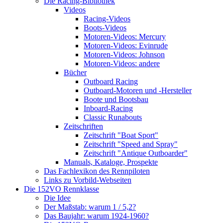
Die Racing-Bibliothek
Videos
Racing-Videos
Boots-Videos
Motoren-Videos: Mercury
Motoren-Videos: Evinrude
Motoren-Videos: Johnson
Motoren-Videos: andere
Bücher
Outboard Racing
Outboard-Motoren und -Hersteller
Boote und Bootsbau
Inboard-Racing
Classic Runabouts
Zeitschriften
Zeitschrift "Boat Sport"
Zeitschrift "Speed and Spray"
Zeitschrift "Antique Outboarder"
Manuals, Kataloge, Prospekte
Das Fachlexikon des Rennpiloten
Links zu Vorbild-Webseiten
Die 152VO Rennklasse
Die Idee
Der Maßstab: warum 1 / 5,2?
Das Baujahr: warum 1924-1960?