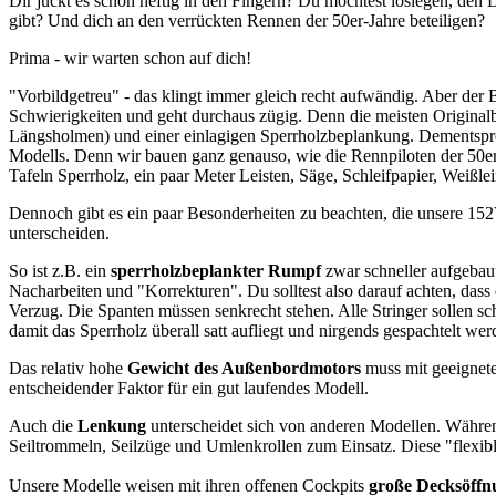
Dir juckt es schon heftig in den Fingern? Du möchtest loslegen, den
gibt? Und dich an den verrückten Rennen der 50er-Jahre beteiligen?
Prima - wir warten schon auf dich!
"Vorbildgetreu" - das klingt immer gleich recht aufwändig. Aber der
Schwierigkeiten und geht durchaus zügig. Denn die meisten Originalbo
Längsholmen) und einer einlagigen Sperrholzbeplankung. Dementspre
Modells. Denn wir bauen ganz genauso, wie die Rennpiloten der 50er
Tafeln Sperrholz, ein paar Meter Leisten, Säge, Schleifpapier, Weißl
Dennoch gibt es ein paar Besonderheiten zu beachten, die unsere 
unterscheiden.
So ist z.B. ein
sperrholzbeplankter Rumpf
zwar schneller aufgebaut
Nacharbeiten und "Korrekturen". Du solltest also darauf achten, dass
Verzug. Die Spanten müssen senkrecht stehen. Alle Stringer sollen s
damit das Sperrholz überall satt aufliegt und nirgends gespachtelt we
Das relativ hohe
Gewicht des Außenbordmotors
muss mit geeignete
entscheidender Faktor für ein gut laufendes Modell.
Auch die
Lenkung
unterscheidet sich von anderen Modellen. Währ
Seiltrommeln, Seilzüge und Umlenkrollen zum Einsatz. Diese "flexible
Unsere Modelle weisen mit ihren offenen Cockpits
große Decksöffn