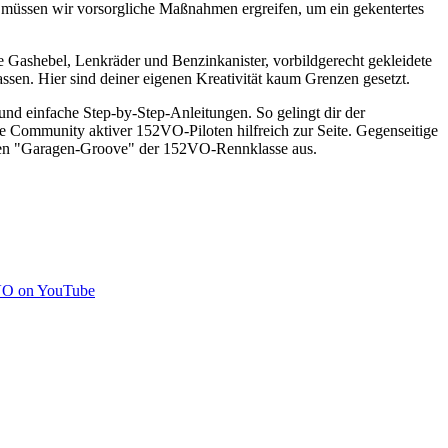
ig müssen wir vorsorgliche Maßnahmen ergreifen, um ein gekentertes
ue Gashebel, Lenkräder und Benzinkanister, vorbildgerecht gekleidete
ssen. Hier sind deiner eigenen Kreativität kaum Grenzen gesetzt.
nd einfache Step-by-Step-Anleitungen. So gelingt dir der
te Community aktiver 152VO-Piloten hilfreich zur Seite. Gegenseitige
t den "Garagen-Groove" der 152VO-Rennklasse aus.
O on YouTube