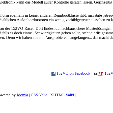
 Elektronik kann das Modell außer Kontrolle geraten lassen. Geichzeit
er Form ebenfalls in keiner anderen Rennbootklasse gibt: maßstabsgetre
rhältlichen Außenbordmotoren ein wenig vorbildgetreuer aussehen zu la
fbau der 152VO-Racer. Dort findest du nachbausichere Musterlösungen u
alls es doch einmal Schwierigkeiten geben sollte, steht dir die gesam
ben. Denn wir haben alle mit "ausprobieren" angefangen... das mach
152VO on Facebook
·
152V
powered by
Joomla
| CSS Valid |
XHTML Valid |