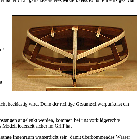
er bauen? Ein ganz besonderes Modell, dass es nur ein einziges Mal
au!
en
et
t hecklastig wird. Denn der richtige Gesamtschwerpunkt ist ein
stangen angelenkt werden, kommen bei uns vorbildgerechte
Modell jederzeit sicher im Griff hat.
gesamte Innenraum wasserdicht sein, damit überkommendes Wasser