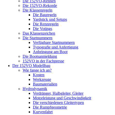
Die 152VO-Rennen
Die 152VO-Rekorde
Die Klassenregeln
Die Bauregeln
Yardstick und Setups
Die Rennregeln
Die Votings
Das Klassenzeichen
Die Startnummern
Verfügbare Startnummern
Typografie und Anfertigung
Anbringung am Boot
Die Bootsanmeldung
152VO in der Fachpresse
Der 152VO Modellbau
Wie fange ich an?
Kosten
Werkzeuge
Baumaterialien
Hydrodynamik
Verdränger, Halbgleiter, Gleiter
Motorleistung und Geschwindigkeit
Die verschiedenen Gleitertypen
Die Rumpfgeometrie
Kurvenfahrt