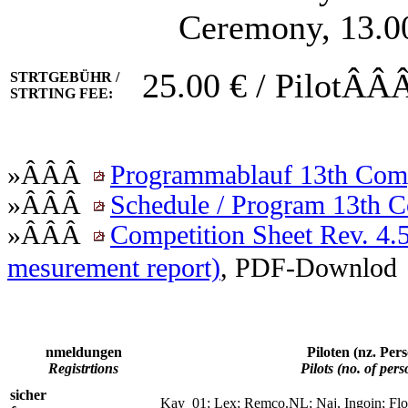
Ceremony, 13.00
25.00 € / PilotÂ
STRTGEBÜHR /
STRTING FEE:
»ÂÂÂ
Programmablauf 13th Comp
»ÂÂÂ
Schedule / Program 13th C
»ÂÂÂ
Competition Sheet Rev. 4.5
mesurement report)
, PDF-Downlod
nmeldungen
Piloten (nz. Pe
Registrtions
Pilots (no. of pe
sicher
Kay_01; Lex; Remco.NL; Naj, Ingoin; Fl