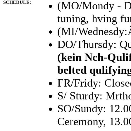
(MO/Mondy - DI/
SCHEDULE:
tuning, hving fu
(MI/Wednesdy:ÂÂ
DO/Thursdy: Qu
(kein Nch-Quli
belted qulifyin
FR/Fridy: Close
S/ Sturdy: Mrth
SO/Sundy: 12.
Ceremony, 13.00