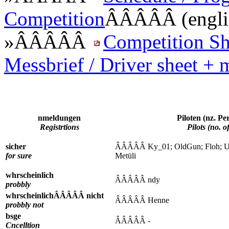
Competition
ÂÂÂÂÂ (engli
»ÂÂÂÂÂ
Competition She
Messbrief / Driver sheet + 
nmeldungen
Piloten (nz. 
Registrtions
Pilots (no. o
sicher
ÂÂÂÂÂ Ky_01; OldGun; Floh; Uwe
for sure
Metüli
whrscheinlich
ÂÂÂÂÂ ndy
probbly
whrscheinlichÂÂÂÂÂ nicht
ÂÂÂÂÂ Henne
probbly not
bsge
ÂÂÂÂÂ -
Cncelltion