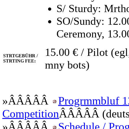
S/ Sturdy: Mrth
SO/Sundy: 12.
Ceremony, 13.00
15.00 € / Pilot (eg
STRTGEBÜHR /
STRTING FEE:
mny bots)
»ÂÂÂÂÂ
Progrmmbluf 1
Competition
ÂÂÂÂÂ (deuts
»ÂÂÂÂÂ
Schedule / Pro