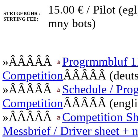
15.00 € / Pilot (eg
STRTGEBÜHR /
STRTING FEE:
mny bots)
»ÂÂÂÂÂ
Progrmmbluf 1
Competition
ÂÂÂÂÂ (deuts
»ÂÂÂÂÂ
Schedule / Pro
Competition
ÂÂÂÂÂ (engli
»ÂÂÂÂÂ
Competition She
Messbrief / Driver sheet + 