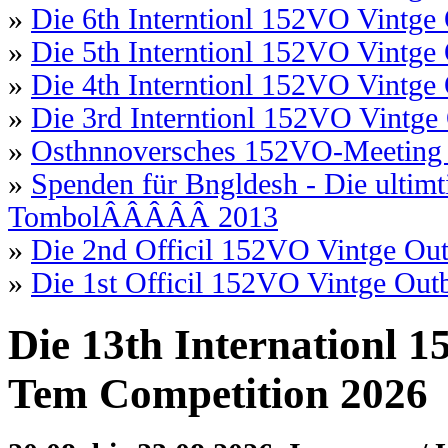
»
Die 6th Interntionl 152VO Vintg
»
Die 5th Interntionl 152VO Vintg
»
Die 4th Interntionl 152VO Vintg
»
Die 3rd Interntionl 152VO Vintg
»
Osthnnoversches 152VO-Meeting
»
Spenden für Bngldesh -
Die ultim
TombolÂÂÂÂÂ 2013
»
Die 2nd Officil 152VO Vintge Ou
»
Die 1st Officil 152VO Vintge Ou
Die 13th Internationl 
Tem Competition 2026