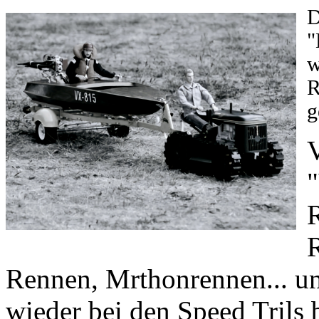
D
"
w
R
g
V
"
Rennen, Mrthonrennen... un
wieder bei den Speed Trils 