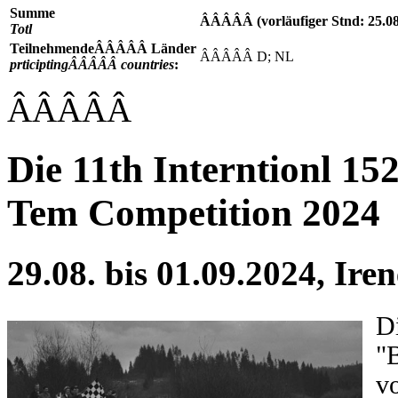
Summe
ÂÂÂÂÂ (vorläufiger Stnd: 25.08
Totl
TeilnehmendeÂÂÂÂÂ Länder
ÂÂÂÂÂ D; NL
prticiptingÂÂÂÂÂ countries
:
ÂÂÂÂÂ
Die 11th Interntionl 1
Tem Competition 2024
29.08. bis 01.09.2024, Ire
Di
"
v