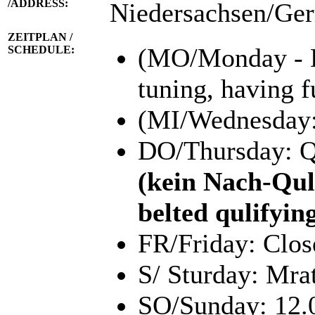
/ADDRESS:
Niedersachsen/G
ZEITPLAN /
(MO/Monday - DI
SCHEDULE:
tuning, having f
(MI/Wednesday: u
DO/Thursday: Q
(kein Nach-Qu
belted qulifyin
FR/Friday: Clos
S/ Sturday: Mra
SO/Sunday: 12.