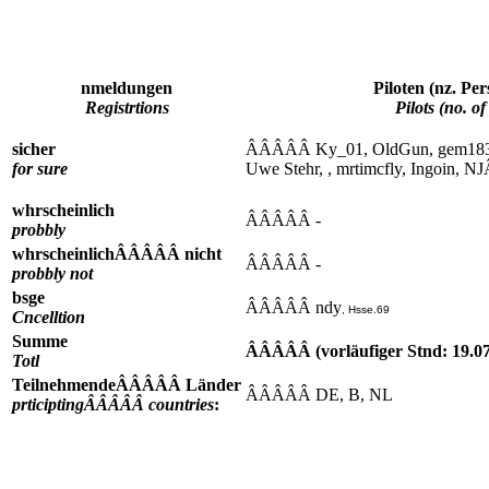
nmeldungen
Piloten (nz. 
Registrtions
Pilots (no. o
sicher
ÂÂÂÂÂ Ky_01, OldGun, gem1831,
for sure
Uwe Stehr, , mrtimcfly, Ingoin
whrscheinlich
ÂÂÂÂÂ -
probbly
whrscheinlichÂÂÂÂÂ nicht
ÂÂÂÂÂ -
probbly not
bsge
ÂÂÂÂÂ ndy
, Hsse.69
Cncelltion
Summe
ÂÂÂÂÂ (vorläufiger Stnd: 19.07
Totl
TeilnehmendeÂÂÂÂÂ Länder
ÂÂÂÂÂ DE, B, NL
prticiptingÂÂÂÂÂ countries
: