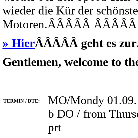
wieder die Kür der schönst
Motoren.ÂÂÂÂÂ ÂÂÂÂ
» Hier
ÂÂÂÂÂ geht es zu
Gentlemen, welcome to th
MO/Mondy 01.09. 
TERMIN / DTE:
b DO / from Thursdy
prt