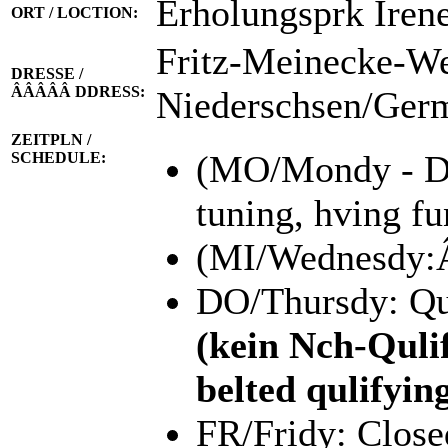
Erholungsprk Ir
ORT / LOCTION:
Fritz-Meinecke-We
DRESSE /
ÂÂÂÂÂ DDRESS:
Niederschsen/G
ZEITPLN /
(MO/Mondy - DI/
SCHEDULE:
tuning, hving fu
(MI/Wednesdy:ÂÂ
DO/Thursdy: Qu
(kein Nch-Quli
belted qulifyin
FR/Fridy: Close