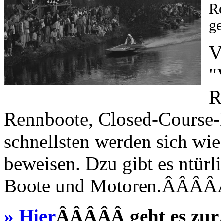
R
ge
V
"
R
Rennboote, Closed-Course-
schnellsten werden sich wie
beweisen. Dzu gibt es ntürl
Boote und Motoren.ÂÂ
» Hier
ÂÂÂÂÂ geht es zu