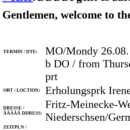
Gentlemen, welcome to th
MO/Mondy 26.08. 
TERMIN / DTE:
b DO / from Thursdy
prt
Erholungsprk Ir
ORT / LOCTION:
Fritz-Meinecke-We
DRESSE /
ÂÂÂÂÂ DDRESS:
Niederschsen/G
ZEITPLN /