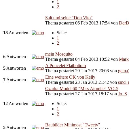
1
2
Salt und seine "Don Vito"
Thema gestartet 06 Feb 2013 17:54
von
DerD
18
Antworten
Seite:
1
2
mein Mosquito
6
Antworten
Thema gestartet 04 Feb 2013 10:52
von
Mark
A Poncelet Flatbottom
5
Antworten
Thema gestartet 29 Jan 2013 20:08
von
gema
Eine weitere OK von Kelly
7
Antworten
Thema gestartet 23 Jan 2013 21:42
von
smcl-
Ozarka Model 60 "Miss Atomite" VO-5
Thema gestartet 27 Jan 2013 18:17
von
Jo_S
12
Antworten
Seite:
1
2
Baubilder Minimost "Tweety"
5
Antworten