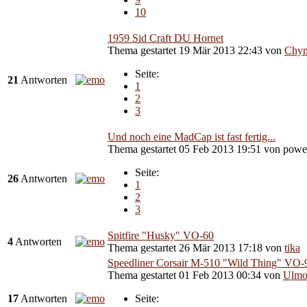
10
1959 Sid Craft DU Hornet
Thema gestartet 19 Mär 2013 22:43
von
Chyn
Seite:
21
Antworten
1
2
3
Und noch eine MadCap ist fast fertig...
Thema gestartet 05 Feb 2013 19:51
von
powe
Seite:
26
Antworten
1
2
3
Spitfire "Husky" VO-60
4
Antworten
Thema gestartet 26 Mär 2013 17:18
von
tika
Speedliner Corsair M-510 "Wild Thing" VO-
Thema gestartet 01 Feb 2013 00:34
von
Ulm
17
Antworten
Seite: