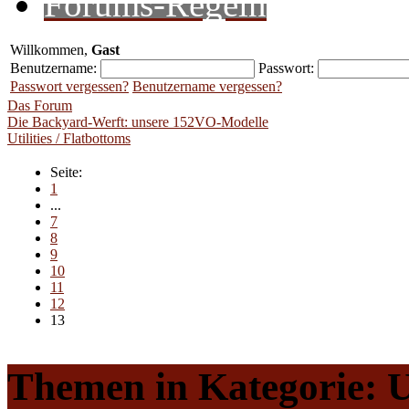
Forums-Regeln
Willkommen,
Gast
Benutzername:
Passwort:
Passwort vergessen?
Benutzername vergessen?
Das Forum
Die Backyard-Werft: unsere 152VO-Modelle
Utilities / Flatbottoms
Seite:
1
...
7
8
9
10
11
12
13
Themen in Kategorie: Ut