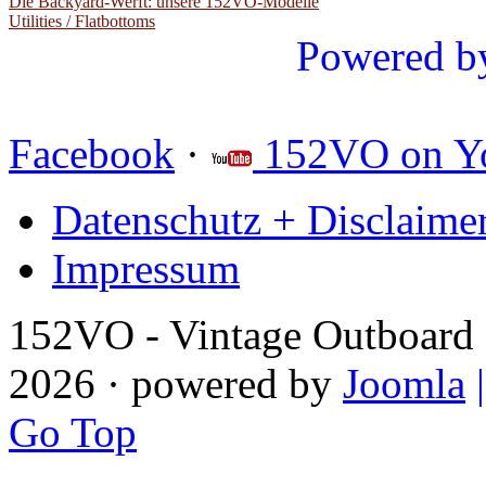
Die Backyard-Werft: unsere 152VO-Modelle
Utilities / Flatbottoms
Powered b
Facebook
·
152VO on Y
Datenschutz + Disclaime
Impressum
152VO - Vintage Outboard 
2026 · powered by
Joomla
Go Top