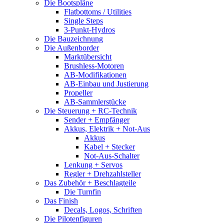
Die Bootspläne
Flatbottoms / Utilities
Single Steps
3-Punkt-Hydros
Die Bauzeichnung
Die Außenborder
Marktübersicht
Brushless-Motoren
AB-Modifikationen
AB-Einbau und Justierung
Propeller
AB-Sammlerstücke
Die Steuerung + RC-Technik
Sender + Empfänger
Akkus, Elektrik + Not-Aus
Akkus
Kabel + Stecker
Not-Aus-Schalter
Lenkung + Servos
Regler + Drehzahlsteller
Das Zubehör + Beschlagteile
Die Turnfin
Das Finish
Decals, Logos, Schriften
Die Pilotenfiguren