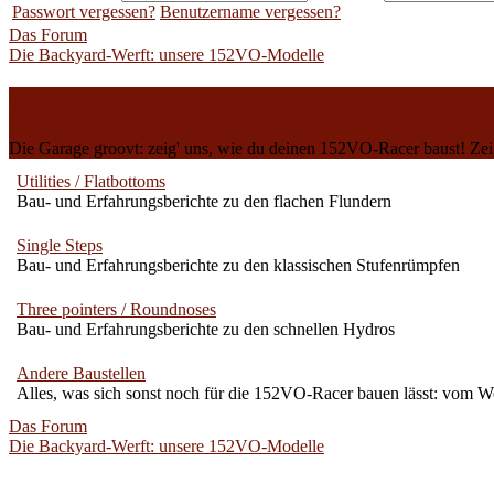
Passwort vergessen?
Benutzername vergessen?
Das Forum
Die Backyard-Werft: unsere 152VO-Modelle
Die Backyard-Werft: unsere 152VO-Model
Die Garage groovt: zeig' uns, wie du deinen 152VO-Racer baust! Zeig'
Utilities / Flatbottoms
Bau- und Erfahrungsberichte zu den flachen Flundern
Single Steps
Bau- und Erfahrungsberichte zu den klassischen Stufenrümpfen
Three pointers / Roundnoses
Bau- und Erfahrungsberichte zu den schnellen Hydros
Andere Baustellen
Alles, was sich sonst noch für die 152VO-Racer bauen lässt: vom W
Das Forum
Die Backyard-Werft: unsere 152VO-Modelle