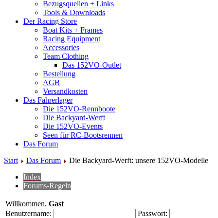
Bezugsquellen + Links
Tools & Downloads
Der Racing Store
Boat Kits + Frames
Racing Equipment
Accessories
Team Clothing
Das 152VO-Outlet
Bestellung
AGB
Versandkosten
Das Fahrerlager
Die 152VO-Rennboote
Die Backyard-Werft
Die 152VO-Events
Seen für RC-Bootsrennen
Das Forum
Start
Das Forum
Die Backyard-Werft: unsere 152VO-Modelle
Index
Forums-Regeln
Willkommen,
Gast
Benutzername:
Passwort: