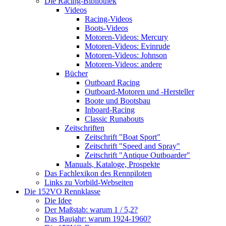
Die Racing-Bibliothek
Videos
Racing-Videos
Boots-Videos
Motoren-Videos: Mercury
Motoren-Videos: Evinrude
Motoren-Videos: Johnson
Motoren-Videos: andere
Bücher
Outboard Racing
Outboard-Motoren und -Hersteller
Boote und Bootsbau
Inboard-Racing
Classic Runabouts
Zeitschriften
Zeitschrift "Boat Sport"
Zeitschrift "Speed and Spray"
Zeitschrift "Antique Outboarder"
Manuals, Kataloge, Prospekte
Das Fachlexikon des Rennpiloten
Links zu Vorbild-Webseiten
Die 152VO Rennklasse
Die Idee
Der Maßstab: warum 1 / 5,2?
Das Baujahr: warum 1924-1960?