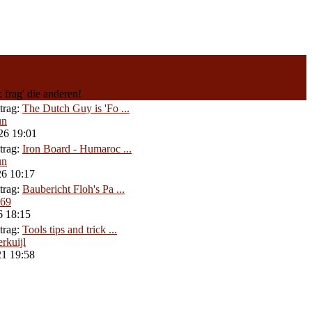
 frag' die anderen!
itrag:
The Dutch Guy is 'Fo ...
un
26 19:01
itrag:
Iron Board - Humaroc ...
un
26 10:17
itrag:
Baubericht Floh's Pa ...
.69
6 18:15
itrag:
Tools tips and trick ...
rkuijl
21 19:58