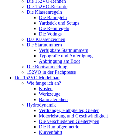
Die 152VO-Rennen
Die 152VO-Rekorde
Die Klassenregeln
Die Bauregeln
Yardstick und Setups
Die Rennregeln
Die Votings
Das Klassenzeichen
Die Startnummern
Verfügbare Startnummern
Typografie und Anfertigung
Anbringung am Boot
Die Bootsanmeldung
152VO in der Fachpresse
Der 152VO Modellbau
Wie fange ich an?
Kosten
Werkzeuge
Baumaterialien
Hydrodynamik
Verdränger, Halbgleiter, Gleiter
Motorleistung und Geschwindigkeit
Die verschiedenen Gleitertypen
Die Rumpfgeometrie
Kurvenfahrt