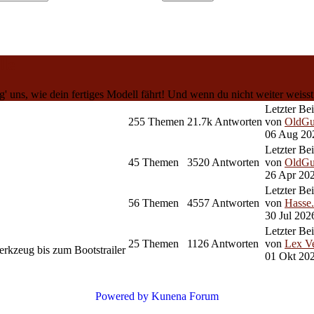
le
 uns, wie dein fertiges Modell fährt! Und wenn du nicht weiter weisst:
Letzter Be
255
Themen
21.7k
Antworten
von
OldG
06 Aug 20
Letzter Be
45
Themen
3520
Antworten
von
OldG
26 Apr 20
Letzter Be
56
Themen
4557
Antworten
von
Hasse
30 Jul 202
Letzter Be
25
Themen
1126
Antworten
von
Lex Ve
erkzeug bis zum Bootstrailer
01 Okt 20
Powered by
Kunena Forum