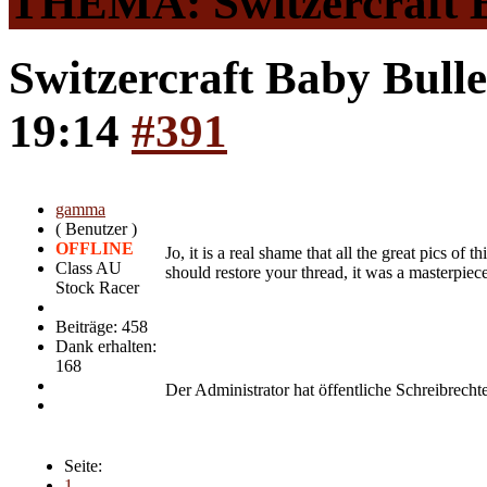
THEMA: Switzercraft B
Switzercraft Baby Bull
19:14
#391
gamma
( Benutzer )
OFFLINE
Jo, it is a real shame that all the great pics of
Class AU
should restore your thread, it was a masterpiec
Stock Racer
Beiträge: 458
Dank erhalten:
168
Der Administrator hat öffentliche Schreibrechte
Seite:
1