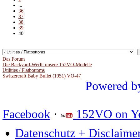
...
36
37
38
39
40
Das Forum
Die Backyard-Werft: unsere 152VO-Modelle
Utilities / Flatbottoms
Switzercraft Baby Bullet (1951) VO-47
Powered b
Facebook
·
152VO on Y
Datenschutz + Disclaime