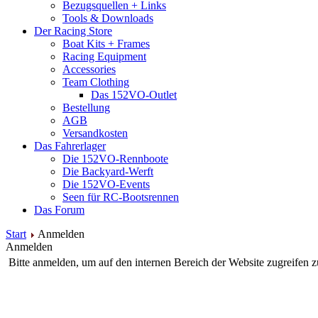
Bezugsquellen + Links
Tools & Downloads
Der Racing Store
Boat Kits + Frames
Racing Equipment
Accessories
Team Clothing
Das 152VO-Outlet
Bestellung
AGB
Versandkosten
Das Fahrerlager
Die 152VO-Rennboote
Die Backyard-Werft
Die 152VO-Events
Seen für RC-Bootsrennen
Das Forum
Start
Anmelden
Anmelden
Bitte anmelden, um auf den internen Bereich der Website zugreifen 