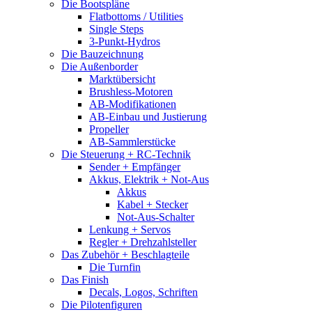
Die Bootspläne
Flatbottoms / Utilities
Single Steps
3-Punkt-Hydros
Die Bauzeichnung
Die Außenborder
Marktübersicht
Brushless-Motoren
AB-Modifikationen
AB-Einbau und Justierung
Propeller
AB-Sammlerstücke
Die Steuerung + RC-Technik
Sender + Empfänger
Akkus, Elektrik + Not-Aus
Akkus
Kabel + Stecker
Not-Aus-Schalter
Lenkung + Servos
Regler + Drehzahlsteller
Das Zubehör + Beschlagteile
Die Turnfin
Das Finish
Decals, Logos, Schriften
Die Pilotenfiguren