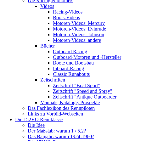
Die Racing-Bibliothek
Videos
Racing-Videos
Boots-Videos
Motoren-Videos: Mercury
Motoren-Videos: Evinrude
Motoren-Videos: Johnson
Motoren-Videos: andere
Bücher
Outboard Racing
Outboard-Motoren und -Hersteller
Boote und Bootsbau
Inboard-Racing
Classic Runabouts
Zeitschriften
Zeitschrift "Boat Sport"
Zeitschrift "Speed and Spray"
Zeitschrift "Antique Outboarder"
Manuals, Kataloge, Prospekte
Das Fachlexikon des Rennpiloten
Links zu Vorbild-Webseiten
Die 152VO Rennklasse
Die Idee
Der Maßstab: warum 1 / 5,2?
Das Baujahr: warum 1924-1960?