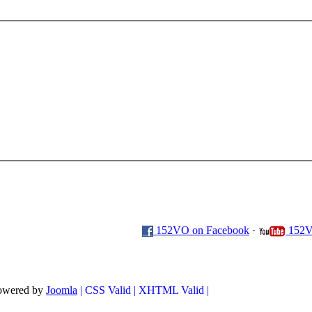
152VO on Facebook
·
152V
powered by
Joomla
| CSS Valid |
XHTML Valid |