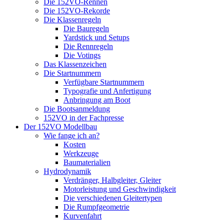
Die 152VO-Rennen
Die 152VO-Rekorde
Die Klassenregeln
Die Bauregeln
Yardstick und Setups
Die Rennregeln
Die Votings
Das Klassenzeichen
Die Startnummern
Verfügbare Startnummern
Typografie und Anfertigung
Anbringung am Boot
Die Bootsanmeldung
152VO in der Fachpresse
Der 152VO Modellbau
Wie fange ich an?
Kosten
Werkzeuge
Baumaterialien
Hydrodynamik
Verdränger, Halbgleiter, Gleiter
Motorleistung und Geschwindigkeit
Die verschiedenen Gleitertypen
Die Rumpfgeometrie
Kurvenfahrt