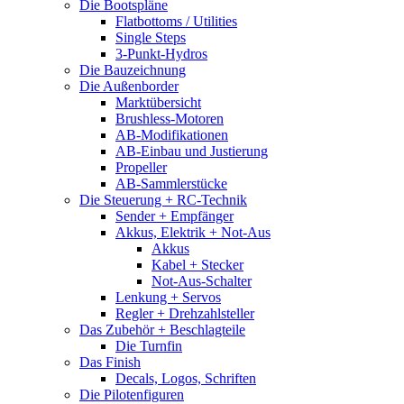
Die Bootspläne
Flatbottoms / Utilities
Single Steps
3-Punkt-Hydros
Die Bauzeichnung
Die Außenborder
Marktübersicht
Brushless-Motoren
AB-Modifikationen
AB-Einbau und Justierung
Propeller
AB-Sammlerstücke
Die Steuerung + RC-Technik
Sender + Empfänger
Akkus, Elektrik + Not-Aus
Akkus
Kabel + Stecker
Not-Aus-Schalter
Lenkung + Servos
Regler + Drehzahlsteller
Das Zubehör + Beschlagteile
Die Turnfin
Das Finish
Decals, Logos, Schriften
Die Pilotenfiguren