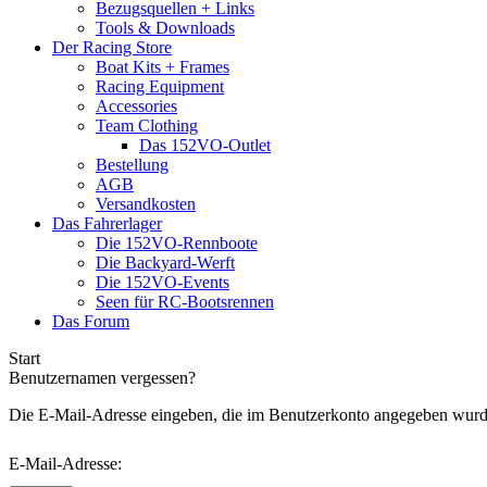
Bezugsquellen + Links
Tools & Downloads
Der Racing Store
Boat Kits + Frames
Racing Equipment
Accessories
Team Clothing
Das 152VO-Outlet
Bestellung
AGB
Versandkosten
Das Fahrerlager
Die 152VO-Rennboote
Die Backyard-Werft
Die 152VO-Events
Seen für RC-Bootsrennen
Das Forum
Start
Benutzernamen vergessen?
Die E-Mail-Adresse eingeben, die im Benutzerkonto angegeben wurde
E-Mail-Adresse: