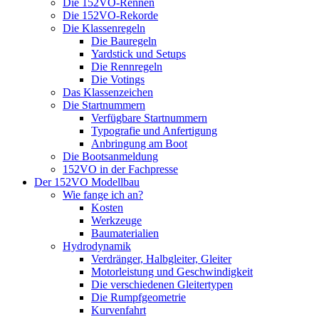
Die 152VO-Rennen
Die 152VO-Rekorde
Die Klassenregeln
Die Bauregeln
Yardstick und Setups
Die Rennregeln
Die Votings
Das Klassenzeichen
Die Startnummern
Verfügbare Startnummern
Typografie und Anfertigung
Anbringung am Boot
Die Bootsanmeldung
152VO in der Fachpresse
Der 152VO Modellbau
Wie fange ich an?
Kosten
Werkzeuge
Baumaterialien
Hydrodynamik
Verdränger, Halbgleiter, Gleiter
Motorleistung und Geschwindigkeit
Die verschiedenen Gleitertypen
Die Rumpfgeometrie
Kurvenfahrt