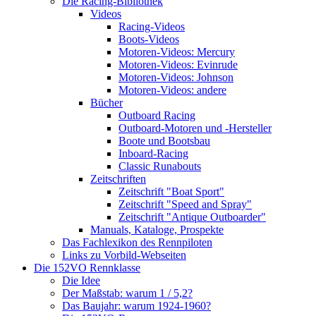
Die Racing-Bibliothek
Videos
Racing-Videos
Boots-Videos
Motoren-Videos: Mercury
Motoren-Videos: Evinrude
Motoren-Videos: Johnson
Motoren-Videos: andere
Bücher
Outboard Racing
Outboard-Motoren und -Hersteller
Boote und Bootsbau
Inboard-Racing
Classic Runabouts
Zeitschriften
Zeitschrift "Boat Sport"
Zeitschrift "Speed and Spray"
Zeitschrift "Antique Outboarder"
Manuals, Kataloge, Prospekte
Das Fachlexikon des Rennpiloten
Links zu Vorbild-Webseiten
Die 152VO Rennklasse
Die Idee
Der Maßstab: warum 1 / 5,2?
Das Baujahr: warum 1924-1960?