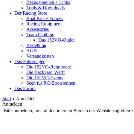
Bezugsquellen + Links
Tools & Downloads
Der Racing Store
Boat Kits + Frames
Racing Equipment
Accessories
Team Clothing
Das 152VO-Outlet
Bestellung
AGB
Versandkosten
Das Fahrerlager
Die 152VO-Rennboote
Die Backyard-Werft
Die 152VO-Events
Seen für RC-Bootsrennen
Das Forum
Start
Anmelden
Anmelden
Bitte anmelden, um auf den internen Bereich der Website zugreifen 