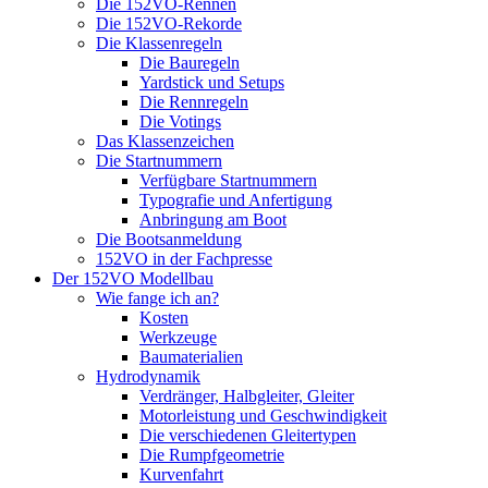
Die 152VO-Rennen
Die 152VO-Rekorde
Die Klassenregeln
Die Bauregeln
Yardstick und Setups
Die Rennregeln
Die Votings
Das Klassenzeichen
Die Startnummern
Verfügbare Startnummern
Typografie und Anfertigung
Anbringung am Boot
Die Bootsanmeldung
152VO in der Fachpresse
Der 152VO Modellbau
Wie fange ich an?
Kosten
Werkzeuge
Baumaterialien
Hydrodynamik
Verdränger, Halbgleiter, Gleiter
Motorleistung und Geschwindigkeit
Die verschiedenen Gleitertypen
Die Rumpfgeometrie
Kurvenfahrt