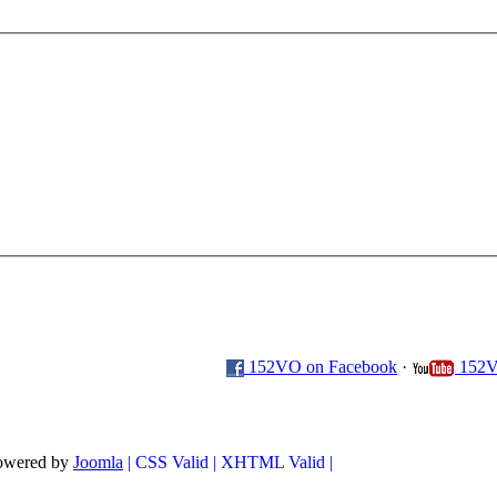
152VO on Facebook
·
152V
powered by
Joomla
| CSS Valid |
XHTML Valid |