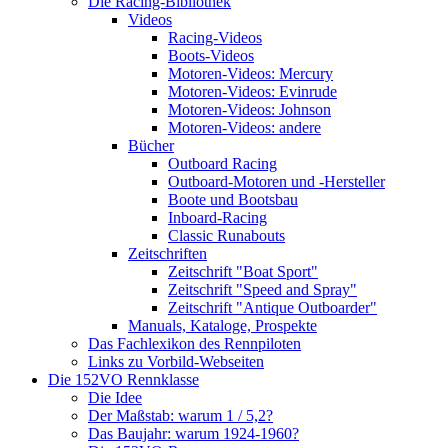
Die Racing-Bibliothek
Videos
Racing-Videos
Boots-Videos
Motoren-Videos: Mercury
Motoren-Videos: Evinrude
Motoren-Videos: Johnson
Motoren-Videos: andere
Bücher
Outboard Racing
Outboard-Motoren und -Hersteller
Boote und Bootsbau
Inboard-Racing
Classic Runabouts
Zeitschriften
Zeitschrift "Boat Sport"
Zeitschrift "Speed and Spray"
Zeitschrift "Antique Outboarder"
Manuals, Kataloge, Prospekte
Das Fachlexikon des Rennpiloten
Links zu Vorbild-Webseiten
Die 152VO Rennklasse
Die Idee
Der Maßstab: warum 1 / 5,2?
Das Baujahr: warum 1924-1960?