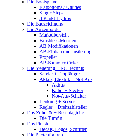
Die Bootspläne
Flatbottoms / Utilities
Single Steps
3-Punkt-Hydros
Die Bauzeichnung
Die Außenborder
Marktübersicht
Brushless-Motoren
AB-Modifikationen
AB-Einbau und Justierung
Propeller
AB-Sammlerstücke
Die Steuerung + RC-Technik
Sender + Empfänger
Akkus, Elektrik + Not-Aus
Akkus
Kabel + Stecker
Not-Aus-Schalter
Lenkung + Servos
Regler + Drehzahlsteller
Das Zubehör + Beschlagteile
Die Turnfin
Das Finish
Decals, Logos, Schriften
Die Pilotenfiguren