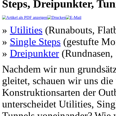
Steps, Dreipunkter, Tun
»
Utilities
(Runabouts, Flat
»
Single Steps
(gestufte M
»
Dreipunkter
(Rundnasen, 
Nachdem wir nun grundsätzl
gleitet, schauen wir uns die
Konstruktionsarten der Out
unterscheidet Utilities, Sin
Tunnels voneinander? Wie w